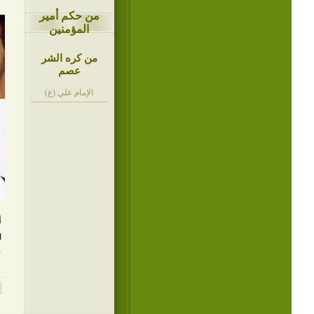
من حكم أمير
المؤمنين
من كره الشر
عصم
الإمام علي (ع)
ا
ع