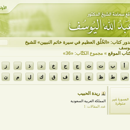
ور كتاب: «الخُلُق العظيم في سيرة خاتم النبيين» للشيخ
يوسف
تاب الموقع
» مجموع الكتّاب: «36»
أ
ب
ت
ث
ج
ح
خ
د
ذ
ر
ز
ض
ط
ظ
ع
غ
ف
ق
ك
ل
م
ن
ريدة الحبيب
المملكة العربية السعودية
عدد المقالات: 1