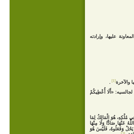
معاونة عليها، وإرادته
[1]
 والآخرة
.
السيه: «أَلَا أُعْطِيكُمْ
 فِي مُلْكِهِ، هُوَ الْمَالِكُ لِمَا
لَّهُ عَنْهَا صَادًّا وَلَا مِنْهَا
ْ يَحُلْ وَفَعَلُوهُ، فَلَيْسَ هُوَ
[2]