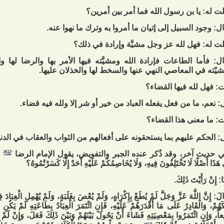
ت له: يا بن رسول الله فما أمر بين أمرين؟
ل: وجود السبيل إلى إتيان ما أمروا به وترك ما نهوا عنه.
ت له: فهل لله عز وجل مشيَّة وإرادة في ذلك؟
ل: فأما الطاعات فإرادة الله ومشيَّته فيها الأمر بها والرضا لها وال
يّته في المعاصي النهي عنها والسخط لها والخذلان عليها.
: فهل لله فيها القضاء؟
: نعم، ما من فعل يفعله العباد من خير أو شر إلا ولله فيه قضاء.
: ما معنى هذا القضاء؟
: الحكم عليهم بما يستحقونه على أفعالهم من الثواب والعقاب في الدنيا
 حديث آخر، وقد ذُكر عنده الجبر والتفويض، يقول الإمام الرضا
لج
َذَا أَصْلًا لَا تَخْتَلِفُونَ فِيهِ، وَلَا يُخَاصِمُكُمْ عَلَيْهِ أَحَدٌ إِلَّا كَسَرْتُمُوهُ؟
َا: إِنْ رَأَيْتَ ذَلِكَ.
لَ: إِنَّ اللَّهَ عَزَّ وَجَلَّ لَمْ يُطَعْ بِإِكْرَاهٍ، وَلَمْ يُعْصَ بِغَلَبَةٍ، وَلَمْ يُهْمِلِ الْعِبَادَ
كَهُمْ، وَالْقَادِرُ عَلَى مَا أَقْدَرَهُمْ عَلَيْهِ، فَإِنِ ائْتَمَرَ الْعِبَادُ بِطَاعَتِهِ لَمْ يَكُنِ ال
عاً، وَإِنِ ائْتَمَرُوا بِمَعْصِيَتِهِ فَشَاءَ أَنْ يَحُولَ بَيْنَهُمْ وَبَيْنَ ذَلِكَ فَعَلَ، وَإِنْ لَم