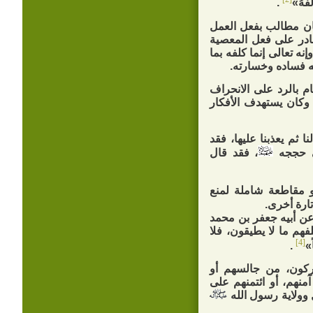
َفَهُ»
.
سان مطالب بفعل العمل
قادر على فعل المعصية
نه تعالى إنما كلفه بما
يه فساده وخسارته.
 بالرد على الانحراف
، وكان يستهدف الأفكار
ا ثم يعذبنا عليها، فقد
ى حججه
، فقد قال
و مقاطعة شاملة لمنع
 تارة أخرى.
ن أبيه جعفر بن محمد
فهم ما لا يطيقون، فلا
[4]
»
.
ركون، من جالسهم أو
آمنهم، أو ائتمنهم على
 وولاية رسول الله