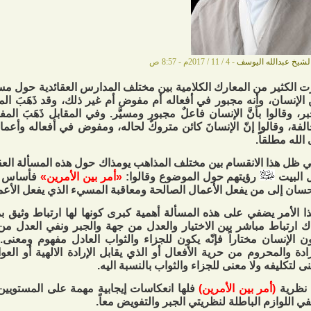
لشيخ عبدالله اليوسف
- 4 / 11 / 2017م - 8:57 ص
ت الكثير من المعارك الكلامية بين مختلف المدارس العقائدية حول مسأ
الإنسان، وأنه مجبور في أفعاله أم مفوض أم غير ذلك، وقد ذَهَبَ المج
بر، وقالوا بأنَّ الإنسان فاعلٌ مجبور ومسيَّر. وفي المقابل ذَهَبَ ال
لفة، وقالوا إنّ الإنسانَ كائن متروكٌ لحاله، ومفوض في أفعاله وأعماله
 الله مطلقاً.
 ظل هذا الانقسام بين مختلف المذاهب يومذاك حول هذه المسألة العقا
 البيت
رؤيتهم حول الموضوع وقالوا:
«أمر بين الأمرين»
فأساس ال
حسان إلى من يفعل الأعمال الصالحة ومعاقبة المسيء الذي يفعل الأعم
ا الأمر يضفي على هذه المسألة أهمية كبرى كونها لها ارتباط وثيق بم
ك ارتباط مباشر بين الاختيار والعدل من جهة والجبر ونفي العدل م
ن الإنسان مختاراً فإنّه يكون للجزاء والثواب العادل مفهوم ومعنى.
رادة والمحروم من حرية الأفعال أو الذي يقابل الإرادة الالهية أو العو
ى لتكليفه ولا معنى للجزاء والثواب بالنسبة اليه.
 نظرية
(أمر بين الأمرين)
فلها انعكاسات إيجابية مهمة على المستويين 
في اللوازم الباطلة لنظريتي الجبر والتفويض معاً.