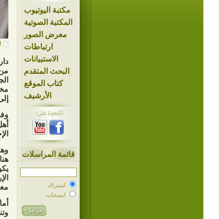
مكتبة اليوتيوب
المكتبة الصوتية
معرض الصور
ا
ارتباطات
الاستبيانات
دار
من 
البحث المتقدم
الج
كتاب الموقع
مخا
الأرشيف
إلى
وفي
أهل
الإ
وهذ
قائمة المراسلات
هنا
يكو
الإ
اشتراك
معن
انسحاب
أما
وتن