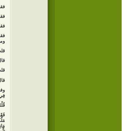
فقل
فقا
فقل
فقا
ومش
قلت
قال
قلت
قال
وفي
فِي ه
قُلْن
فَقَا
مَلَّ
مَانِ