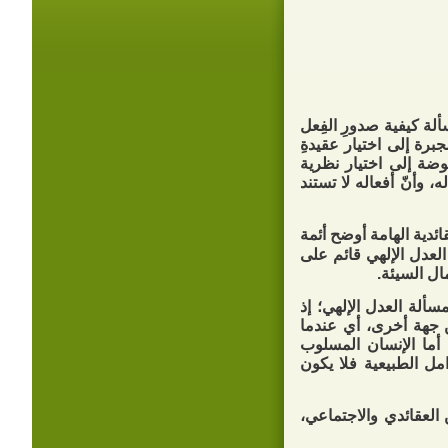
لة كيفية صدورِ الفِعل
برة إلى اختيار عقيدةِ
مفوضة إلى اختيار نظرية
، وأنّ أفعاله لا تستند
ئدية الهامة أوضح أئمة
عدل الإلهي قائم على
ال السيئة.
سألة العدل الإلهي؛ إذ
ن جهة أخرى، أي عندما
 أما الإنسان المسلوب
امل الطبيعية فلا يكون
العقائدي والاجتماعي،