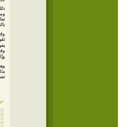
ذلك
ومع
تعا
بال
وقد
تقو
يفو
وفر
وإك
وهذ
بذل
تصر
اله
[1]
[2]
[3]
[4]