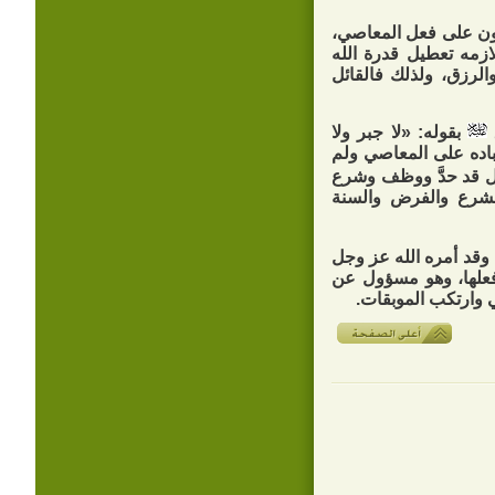
ورون على فعل المعاصي،
لازمه تعطيل قدرة الله
لرزق، ولذلك فالقائل
بقوله: «لا جبر ولا
باده على المعاصي ولم
 قد حدَّ ووظف وشرع
لشرع والفرض والسنة
 وقد أمره الله عز وجل
 فعلها، وهو مسؤول عن
 وارتكب الموبقات.