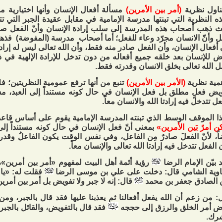
ناول نظرية
(أمر بين الأمرين)
مسألة أفعال الإنسان وأنها اختيارية م
ه النظرية التي تبنتها مدرسة الإمامية في مقابل عقيدة الجبر التي تت
 ذهب أصحاب هذه المدرسة إلى سلب إرادة الإنسان وأنّ الفعل صا
 وأنّ الانسان مجرّد وعاء للفعل؛ أما أصحاب مدرسة (المفوضة) فذهبو
أفعال الإنسان، وأن الفعل صادر منه فقط، وأن الله تعالى ليس له إرادة
ض للإنسان بعد خلقه جميع أفعاله من دون تدخل للإرادة الإلهية في ذ
 الله تعالى بخلق الانسان وقدرته فقط.
مية نظرية
(الأمر بين الأمرين)
تنبع من أنها ترفع عمومية النظريتين؛ فل
يض فعلٍ مطلق بل فعل الإنسان في حال كونه مستنداً إلى العبد، مستند 
عل تتدخل فيه إرادتا الله والانسان معاً.
ا الموقف الوسط الذي تبنته المدرسة الإمامية يقوم على أساس قاع
ن أمرٌ بَين الأمرين
»
بمعنى أنّ فعل الإنسان في حال كونه مستنداً إلى ال
اً، لأنّ الفعلَ صادرٌ مِن الفاعل، وفي نفس الوقت يكون الفاعلُ وقدرته
 الفعل تتدخل فيه إرادتا الله تعالى والإنسان معاً.
 بيّن الإمام الرضا
رؤية أئمة أهل البيت لمفهوم «أمر بين أمرين»،
وية الشامي قال: دخلت على علي بن موسى الرضا
فقلت له: «يا 
الصادق جعفر بن محمد
قال: إنه لا جبر ولا تفويض بل أمر بين أمري
: من زعم أن الله يفعل أفعالنا ثم يعذبنا عليها فقد قال بالجبر، و
ض أمر الخلق والرزق إلى حججه
فقد قال بالتفويض، والقائل بالجبر 
رك.