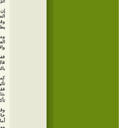
الَّذ
إن 
الص
وقد
يطي
ومن
الع
وال
ففي
قال
بال
كما
تأث
فقد
تأك
وق
خال
أما
وول