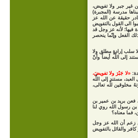
ن غير جبر ولا تفويض،
بناها مدرسة (المجبرة)
در حقيقة عن الله عز
ا الى القول بالتفويض
 فيها؛ لأنه عز وجل قد
لك الفعل وإنّما ينحصر
ا سلب إرادةٍ مطلق ولا
إلى اللَّه أيضاً وأنّ
دة:
«لا جَبْرَ ولا تفويضَ،
عبد، مستند إلى اللَّه
ُ مخلوقين للَّه تعالى،
 فعن بريد بن عمير بن
بن رسول الله روي لنا
ن، فما معناه؟
من زعم أن الله عز وجل
كافر والقائل بالتفويض