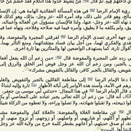
ِي أَدْخَلَهُمْ فِيهِ. ثُمَّ قَالَ
: مَنْ يَضْبِطْ حُدُودَ هَذَا الْكَلَامِ فَقَدْ خَصَمَ مَنْ خَال
رؤية الإمام الرضا
في هذه المسألة العقائدية الهامة هي: إن الإن
الح، وهو قادر على ذلك، وقد أمره الله -عز وجل- بذلك، وهو كذلك 
 نهاه الله -عز وجل- عنها، ولذا فالإنسان مسؤول عن أفعاله وأعماله، وإ
ق، ولم يكلفه ما لا يطيق، وأمره فيما فيه صلاحه وفلاحه، ونهاه عما ف
 جهة أخرى تصدى الإمام الرضا
لفرقتي المجبرة والمفوضة، وقام
قدي والفكري لهما، من أجل بيان فساد معتقداتهما، ومنع التأثر بهما
أقوال تارة، كما يستهدف الواضعين لها والمتأثرين بها تارة اخرى.
 رده على المجبرة والمفوضة قال
: «من زعم أن الله يفعل أفعالن
 بالجبر، ومن زعم أن الله عز وجل فوض أمر الخلق والرزق إل
[3]
تفويض، والقائل بالجبر كافر، والقائل بالتفويض مشرك»
.
 دعا الإمام الرضا
إلى مقاطعة القائلين بالجبر والتفويض والغل
يرهم في الأمة، وأسند هذه الأوامر إلى آبائه الأطهار
تارة وإليه ابتداءً
 قال الإمام الرضا
في هذا المجال: «حدثني أبي موسى بن جعفر، ع
، أنه قال: من زعم أن الله تعالى يجبر عباده على المعاصي أو يكل
لوا ذبيحته، ولا تقبلوا شهادته، ولا تصلوا وراءه، ولا تعطوه من الزكاة شيئاً
ال
عن مقاطعة الغلاة والمفوضة: «الغلاة كفار والمفوضة مش
طهم أو آكلهم، أو شاربهم، أو واصلهم، أو زوجهم، أو تزوج منهم، أو 
نة، أو صدق حديثهم، أو أعانهم بشطر كلمة خرج من ولاية الله عز وجل
[5]
ايتنا أهل البيت»
.