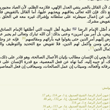
 لأن القائل بالجبر ينفي العدل الإلهي، فلازمه الظلم، لأن العباد مجب
 ذلك فإن الله تعالى يعاقبهم ويعذبهم عليها، أما القائل بالتفويض ف
لى عن إعمال سيطرته على سلطانه وإشراك غيره معه في الخلق وا
تفويض مشرك.
 أصّل الإمام الرضا
نظرية أهل البيت التي أطلقها الإمام الصادق
يض، بل أمر بين أمرين» وعنى بذلك: أن الله تبارك وتعالى لم يجبر ع
[6]
ض إليهم أمر الدين حتى يقولوا فيه بآرائهم ومقائسهم
فإنه عز وجل
ض وسن وأكمل لهم الدين، فلا تفويض مع التحديد والتوظيف وا
[7]
مال الدين
.
ا يعني إن الإنسان مطالب بإتيان الأعمال الصالحة، وهو قادر على ذلك،
ك، أو حببه إليه، كما نهاه عن فعل المعصية، مع قدرة الإنسان على
فاته وأفعاله، وسيثاب إن عمل الصالحات، وسيعاقب إن فعل المعاصي
وامش:
عيون أخبار الرضا، الشيخ الصدوق، ج 1، ص 114، رقم 17.
عيون أخبار الرضا، الشيخ الصدوق، ج1، ص132، رقم 48.
عيون أخبار الرضا، ج 1، ص 114.
عيون أخبار الرضا، الشيخ الصدوق، ج1، ص 113، رقم 16.