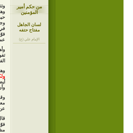
وتت
من حكم أمير
وهذ
المؤمنين
حيث
وجل
لسان الجاهل
في 
مفتاح حتفه
فوّ
الإمام علي (ع)
عمل
وأه
تفو
الف
وهذ
ولك
أيض
وأن
وقد
معا
عن 
قال
فوّ
مش