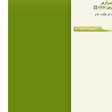
شيرازي
: «513»
ام ظله) عام