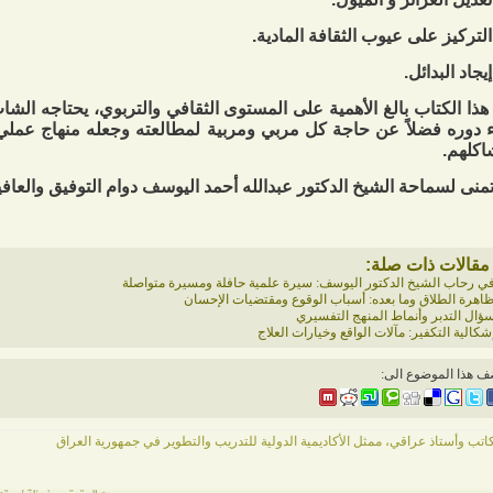
هذا الكتاب بالغ الأهمية على المستوى الثقافي والتربوي، يحتاجه ال
ء دوره فضلاً عن حاجة كل مربي ومربية لمطالعته وجعله منهاج عملي ل
كلهم.
منى لسماحة الشيخ الدكتور عبدالله أحمد اليوسف دوام التوفيق والعافي
مقالات ذات صلة:
ي رحاب الشيخ الدكتور اليوسف: سيرة علمية حافلة ومسيرة متواصلة
اهرة الطلاق وما بعده: أسباب الوقوع ومقتضيات الإحسان
ؤال التدبر وأنماط المنهج التفسيري
شكالية التكفير: مآلات الواقع وخيارات العلاج
ف هذا الموضوع الى:
اتب وأستاذ عراقي، ممثل الأكاديمية الدولية للتدريب والتطوير في جمهورية العراق