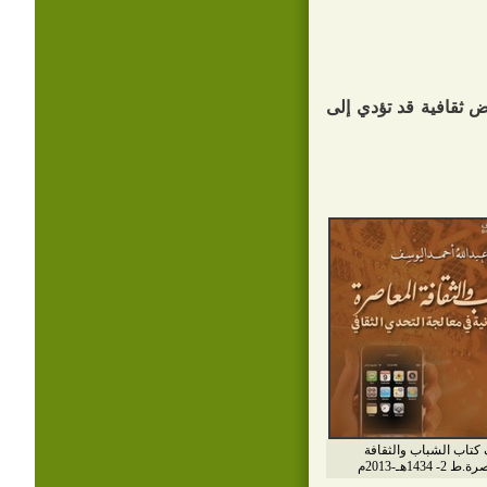
ض ثقافية قد تؤدي إلى
 كتاب الشباب والثقافة
2- 1434هـ-2013م