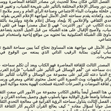
 الفصل الثاني فكان محلاً للحديث عن مصادر الثقافة المعاصرة ووسائلها
ين دور وسائل الإعلام المختلفة بالتأثير على شريحة الشباب، و تغيير قن
خلخلة مقومات البناء الاجتماعي وصناعة الرأي العام و رسم ملامح ال
ديد. وكعادته يقدم سماحته الحل الأمثل لمواجهة الإعلام الغربي بقوله 
حدي الثقافي والإعلامي إلا بإيجاد وسائل إعلام هادفة وملتزمة بالثقا
دث الكاتب عن "دور الانترنت" فهي (( تمثل مصدراً مهماً في تلقي ا
باب، ولأصبح الإقبال على هذه الشبكة من قبل الجيل الجديد يتضاعف ي
وئ تلك الشبكة العنكبوتية بما تحتويه من مواقع إباحية واستخدام غي
جتماعي.
حل الأمثل في مواجهة هذه المساوئ نحتاج كما يبين سماحة الشيخ تنم
باب ليكون بمثابة الرقيب الذاتي الذي يمنعه من الوقوع في
لمحرمات.
 المصدر الثالث للثقافة المعاصرة فهو الكتاب وبعد أن تكلم سماحته 
ث سماحته عن "أهم الوسائل في التأثير على الشباب" فإرادة الغرب
ع الدنيا دعته للتركيز على مجموعة من الوسائل و الآليات للتأثير ع
رائز والشهوات وبث الصورة التي تحمل محتوى ثقافي ومعرفي ورسالة
ثقافة الموضات و الصرعات الحديثة فسلخت الهوية بحجة مواكبة المو
 هذا الفصل أيضاً يناقش الكاتب مجموعة من الأمور التي سعت الثقا
معاتنا واضعاً طرق الوقاية منها بأسلوب شيق وجميل يسانده القرآن و ا
الفصل الثالث يتناول سماحته الرؤية القرآنية في معالجة التحدي الث
صل جواباً لسؤال مفاده " كيف يعالج القرآن الكريم آثار الثقافة ا
حدث عن الإرشادات القرآنية عبر محورين مهمين هما: