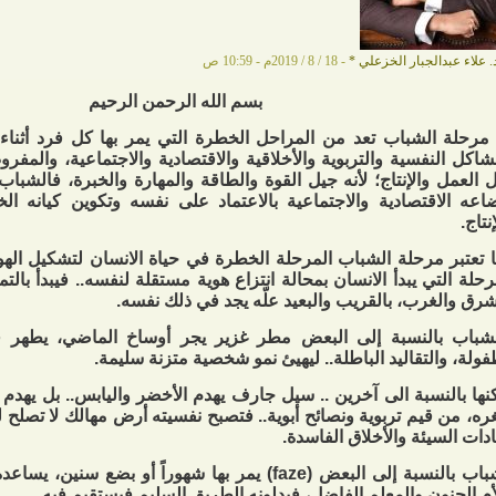
. علاء عبدالجبار الخزعلي
*
- 18 / 8 / 2019م - 10:59 ص
بسم الله الرحمن الرحيم
مرحلة الشباب تعد من المراحل الخطرة التي يمر بها كل فرد أثناء ح
شاكل النفسية والتربوية والأخلاقية والاقتصادية والاجتماعية، والم
 العمل والإنتاج؛ لأنه جيل القوة والطاقة والمهارة والخبرة، فالشباب
اعه الاقتصادية والاجتماعية بالاعتماد على نفسه وتكوين كيانه ا
نتاج.
 تعتبر مرحلة الشباب المرحلة الخطرة في حياة الانسان لتشكيل الهوي
رحلة التي يبدأ الانسان بمحالة انتزاع هوية مستقلة لنفسه.. فيبدأ بالت
شرق والغرب، بالقريب والبعيد علّه يجد في ذلك نفسه.
شباب بالنسبة إلى البعض مطر غزير يجر أوساخ الماضي، يطهر ف
فولة، والتقاليد الباطلة.. ليهيئ نمو شخصية متزنة سليمة.
نها بالنسبة الى آخرين .. سيل جارف يهدم الأخضر واليابس.. بل يهدم 
ه، من قيم تربوية ونصائح أبوية.. فتصبح نفسيته أرض مهالك لا تصلح لبن
ادات السيئة والأخلاق الفاسدة.
الشباب بالنسبة إلى البعض (faze) يمر بها شهوراً أو بضع 
أم الحنون والمعلم الفاضل، فيدلونه الطريق السليم فيستقيم فيه.