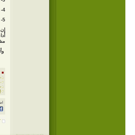
4- التركيز على عيوب الثقافة المادية.
5- إيجاد البدائل.
إن 
أدا
مشا
وأت
ف
ظ
س
إ
اض
ك