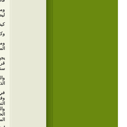
فال
ومو
ليض
كيف
وكي
وما
الم
يجي
قرآ
سنة 2013م، والواقع في 171 
وال
الذ
في 
وفق
الن
وال
الح
الم