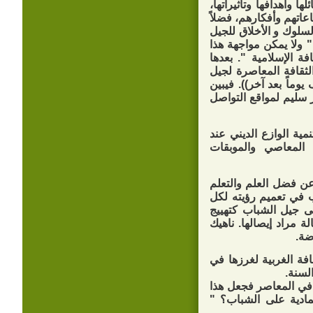
 وأهدافها وتأثيراتها،
اعاتهم وأفكارهم، فضلاً
سلوك و الأخلاق للجيل
" ولا يمكن مواجهة هذا
فة الإسلامية ". بعدها
لثقافة المعاصرة لجيل
وماً بعد آخر)). فيبين
ر سليم لمواقع التواصل
ية الوازع الديني عند
 المعاصي والموبقات
عن فضل العلم والتعلم
 في تعميم رؤيته لكل
لى جيل الشباب كتهييج
 مراد إيصالها. ناهيك
ضة.
فة الغربية لغرزها في
لسنة.
قافي المعاصر فجعل هذا
لمادية على الشباب؟ "