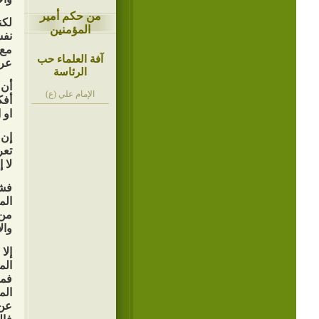
من حكم أمير
لكن
المؤمنين
نفس
مع 
آفة العلماء حب
عرف
الرئاسة
أن 
الإمام علي (ع)
أفك
او ا
إن 
تعر
لا 
فشر
الم
من 
وال
إلا
الم
فمن
الم
عن 