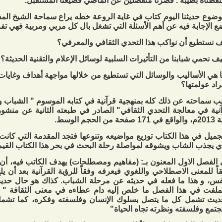
تقطناه بطيبة . فصرنا منفصلين عن الماضي فضيعنا المستقبل.
ضوع حديثنا اليوم كتاب في غاية الروعة خطه يراع سماحة الشيخ الم
ع الإجابة فيه عن أهم الأسئلة التي تشغل بال كل مربي ومربية فهي تف
 نستطيع أن نواكب هذا التحدي الثقافي والمعرفي؟
ف نحمي شبابنا من التأثيرات السلبية لوسائل الإعلام والتقنية الحديثة؟
 هي الأساليب والوسائل التي تستطيع من خلالها مواجهة أهداف وغايات ال
راد عولمتها؟
ب سماحته عن ذلك كله بمنهجية قرآنية في كتابه الموسوم " الشباب وا
نية في معالجة التحدي الثقافي" الصادر في طبعته الثانية عن من
صفحة من الحجم الوسط.
جميل في هذا الكتاب توزيع مواضيعه وتنوعها فتجد المقدمة التي كانت 
ي يجذب الشاب ويشوقه لمواصلة رحلة البحث في بحر هذا الكتاب القيم
الفصل الاول المعنون بـ: (مفاهيم ومصطلحات) يهدف الكاتب فيه، أ
اً للمعنى الاصطلاحي واللغوي فيعرفه وفقاً للرؤية القرآنية بعد أن ي
فس، و هذا ما فعله في حديثه عن مرحلة الشباب. كذاك هو حال حدي
ملفت في هذا الفصل ما خلص إليه دام عطاءه في معنى الثقافة " 
ديث تشمل كل ما يتصل بسلوك الإنسان وفلسفته وفكره، كما تشم
جتمع وفلسفته ونظرته تجاه الحياة"