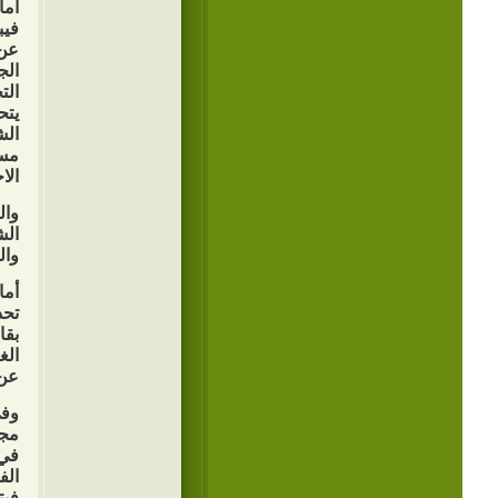
أما
فيب
عن 
الج
الت
يتح
الش
مسا
الا
وال
الش
وا
أما
تحد
بقا
الغ
عن 
وفي
مجت
في 
الف
فيت