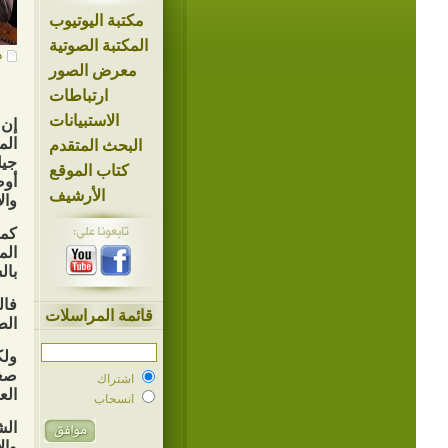
مكتبة اليوتيوب
المكتبة الصوتية
د
معرض الصور
ارتباطات
الاستبيانات
إن 
الم
البحث المتقدم
جيل
كتاب الموقع
أوض
الأرشيف
والإ
كما
الم
بال
فال
قائمة المراسلات
الط
ولك
صغر
اشتراك
الع
انسحاب
وال