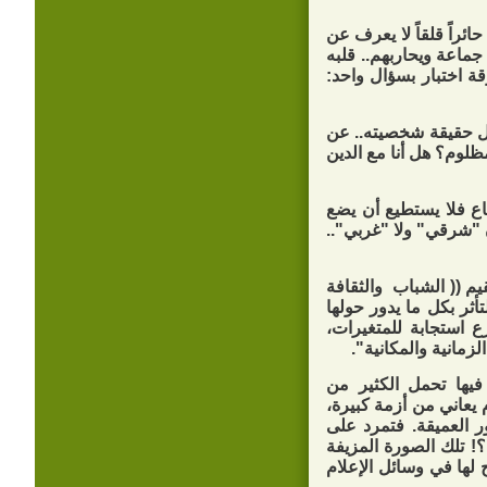
ئراً قلقاً لا يعرف عن
جماعة ويحاربهم.. قلبه
ة اختبار بسؤال واحد:
بل حقيقة شخصيته.. عن
مظلوم؟ هل أنا مع الدين
ياع فلا يستطيع أن يضع
سان "شرقي" ولا "غربي"..
م (( الشباب والثقافة
أثر بكل ما يدور حولها
ع استجابة للمتغيرات،
زمانية والمكانية".
 فيها تحمل الكثير من
 يعاني من أزمة كبيرة،
ر العميقة. فتمرد على
 تلك الصورة المزيفة
 لها في وسائل الإعلام