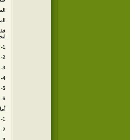
الم
الم
ففي
انح
1- الارتباط بالله.
2- تزكية النفس.
3- تقوية الإرادة.
4- إعمال العقل.
5- الزواج المبكر.
6- صناعة خطاب ثقافي مميز.
أما
1- الرجوع الى الدين.
2- التوبة من كل ذنب.
3- تعديل الغرائز و الميول.