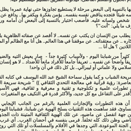
ها بالنسبة إلى البعض مرحلة لا يستطيع تجاوزها حتى نهاية عمره! يظل حا
ه شيئاً فتجده يناقض نفسه بنفسه.. يؤمن بفكرة ويكفر بها.. يدافع عن 
شخص ولسانه عليه. فأصعب اختبار بالنسبة إلى البعض أن أمامه ورق
 ما يلي: "أنت"؟
يطلب من الإنسان ان يكتب عن نفسه.. لا أقصد عن صفاته الظاهرية 
اره .. عن معتقداته.. عن موقفنا في هذا العالم.. هل أنا مع الظالم أو ال
للادين ؟ هل أنا ...
كثيراً من شبابنا اليوم - ولأسباب كثيرة جداً - صار يعيش التيه والض
يفاً واضحاً عن نفسه .. تعريفاً جامعاً للأفراد مانعاً للأضداد .. لا هو إن
إسلامي ولا علماني أو ليبرالي.. بل كل ذلك في آن واحد!
يحة الشباب و كما يقول سماحة الشيخ عبد الله اليوسف في كتابه القي
عاصرة: رؤية قرآنية في معالجة التحدي الثقافي )) " شريحة سريعة الت
تطورات علمية و تكنلوجية و تقنية و معرفية و ثقافية، فهي الأسر
أقدر على التفاعل مع كل جديد، والأكثر قدرة في التكيف مع المتغيرات ال
 أن هذه التطورات والإنجازات العلمية بالرغم من الجانب الإيجابي
ساوئ، فقد ساهمت هذه التقنيات بسلخ الهوية عن شبابنا، فشبابنا اليوم
 جهة انفصل عن ماضيه، عن تلك الهوية الثقافية المتينة ذات الجذو
اضي وظن ذلك كله تخلفاً. فرمى بنفسه في أحضان الغرب.. أي غرب؟!
الجنة الموعودة، التي وجدها في الأفلام والمسلسلات أو تلك التي روج