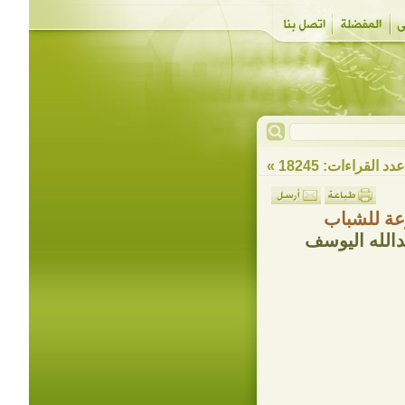
دد القراءات: 18245 »
عة للشباب
دالله اليوسف