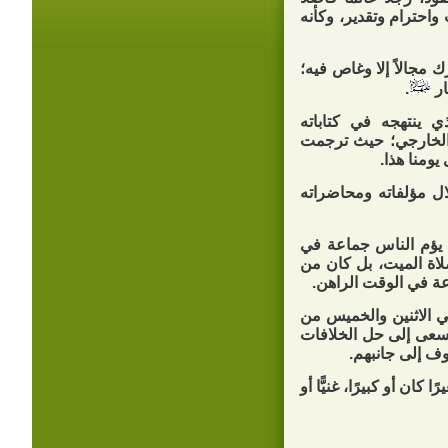
 واحترام وتقدير، وكأنه
ك مجالاً إلا وغاص فيه؛
ار
.
ي ينتهجه في كتاباته
والخارجي؛ حيث ترجمت
يومنا هذا.
ال مؤلفاته ومحاضراته
د يؤم الناس جماعة في
صلاة الميت، بل كان من
ة في الوقت الراهن.
ي الاثنين والخميس من
سعى إلى حل الخلافات
وف إلى جانبهم.
ان أو كبيرًا، غنيًّا أو