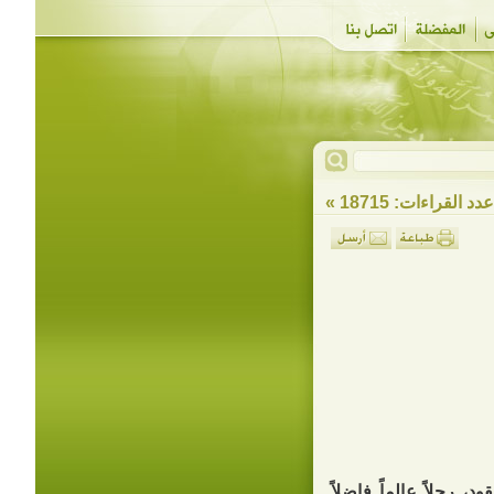
دد القراءات: 18715 »
 رجلاً عالماً فاضلاً