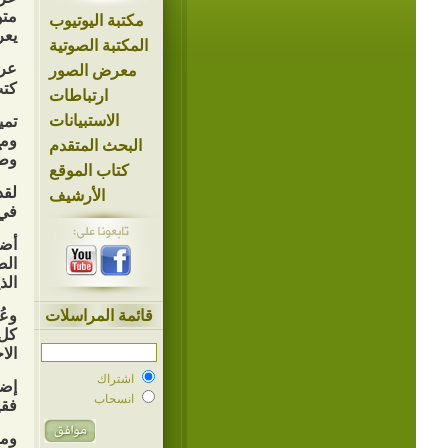
متو
مكتبة اليوتيوب
يعر
المكتبة الصوتية
عرف
معرض الصور
كتب
ارتباطات
الاستبيانات
تمي
ومح
البحث المتقدم
وطُ
كتاب الموقع
لقد
الأرشيف
في 
أضف
الص
الذ
قائمة المراسلات
وعُ
كل 
الا
اشتراك
إضا
انسحاب
فقي
ومه