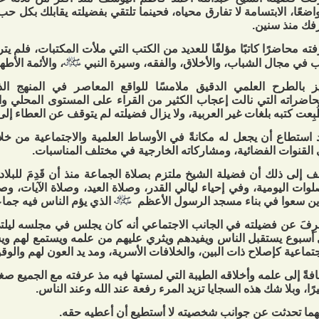
اضعًا، الابتسامة لا تفارق محياه، فحينما تلتقي بفضيلته يقابلك بكل حب
فك منذ سنين.
ته محاضرًا كاتبًا مؤلفًا للعديد من الكتب التي ملأت المكتبات، فلم يتر
 في مجال الشباب، والأخلاق، والفقه، وسيرة النبي
، والأئمة الأطه
ز بالطرح العلمي الدقيق ملامسًا للواقع المعاصر في المنهج الذ
اضراته التي نالت إعجاب الكثير من القراء على المستوى المحلي 
بِعت كتبه بلغات غير العربية، ولا يزال فضيلته لم يتوقف عن العطاء إلى 
 استطاع أن يجعل له مكانةً في الأوساط العلمية والاجتماعية من خل
القنوات الفضائية، ومشاركاته الخارجية في مختلف المناسبات.
 إلى ذلك أن فضيلة الشيخ ملتزم بصلاة الجماعة منذ أن قَدِمَ للبلا
لوات اليومية، وفي إحياء ليالي القدر، وصلاة العيد، وصلاة الآيات، و
ين سعوا في بناء مسجد الرسول الأعظم
الذي يؤم الناس فيه جماع
رِفَ عن فضيلته في الجانب الاجتماعي أنه كان يجلس في مجلسه ليلت
أسبوع يستقبل الناس ويفيدهم ويثري عليهم من علمه ويستمع لهم وي
جتماعية كإصلاح ذات البين، والخلافات الأسرية، ومد يد العون لهم والوق
فةً إلى علمه وأخلاقه الطيبة التي لمستها فيه مذ عرفته مع الجميع صغيرًا ك
رًا، وبلا شك هذه السجايا تزيد المرء رفعة عند الله وعند الناس.
ما تحدثت عن جوانب شخصيته لا أستطيع أن أعطيه حقه.