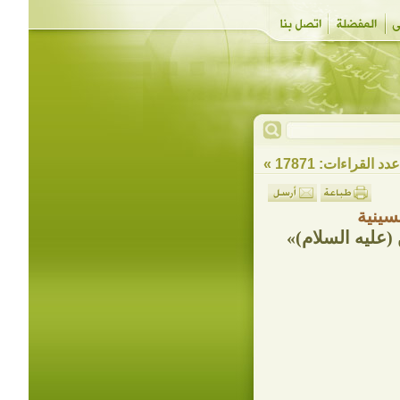
دد القراءات: 17871 »
سينية
(عليه السلام)»