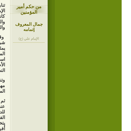
تنا
من حكم أمير
الإ
المؤمنين
كان
وال
جمال المعروف
وال
إتمامه
وقد
الإمام علي (ع)
شري
يمث
الم
است
الأ
الن
وتن
مهم
الم
ثم 
عند
للد
الف
يتخ
أفر