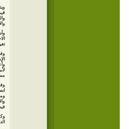
ويت
قيم
وال
وال
وأش
الا
تغي
وفي
الإ
وأع
لأب
مسل
وفي
انط
ومس
وال
فيه
وكا
الد