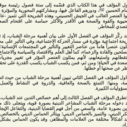
ول المؤلف في هذا الكتاب الذي قسّمه إلى ستة فصول رئيسة موق
مام الحسين
، ودورهم الفاعل فيها، ومشاركتهم المحورية والمؤثرة 
وا العنصر الغالب في الجيش الحسيني، وهذه الشريحة التي تتميز -عاد
حيوية والقوة والصحة هي الأقدر والأكثر حماسة على اقتحام الصعا
تصدي للمخاطر.
 ركّز المؤلف في الفصل الأول على بيان أهمية مرحلة الشباب، إذ 
حة اجتماعية مؤثرة في مسار الحركة الاجتماعية، وفي التأثير على مج
لون عنصراً هاماً من عناصر التغيير والتأثير في المجتمعات الإنسانية؛
صلحين والقادة والزعماء، كما أهل العلم والاقتصاد والسياسة والاجتما
قطابهم واستيعابهم، لأنهم يمثلون العنصر المؤثر في تغيير مجري
صعدة في الحياة؛ ومن ثم، فمن يكسب الشباب يكسب القدرة على تحقي
ظر عن صحتها أو خطئها.
اول المؤلف في الفصل الثاني تبيين أهمية مرحلة الشباب من حيث 
ة، ومنها: التمتع بالصحة والعافية، والذروة في النشاط والعم
سؤوليات الكبيرة.
تطرق المؤلف في الفصل الثالث إلى أهم خصائص التدين عند الشباب، 
 دخوله مرحلة الشباب المشاعر الدينية بصورة قوية، ويتجلى ذلك 
ين بصورة عامة، والسعي من أجل فهم القضايا الدينية، والتفاعل الإيج
كر الديني، والتميز بالحماس الديني؛ ويتأثر الحماس الديني بالخصائص ا
ذ أشكالاً مختلفة من العلامات والمظاهر، وقد يكون الحماس بش
اد.