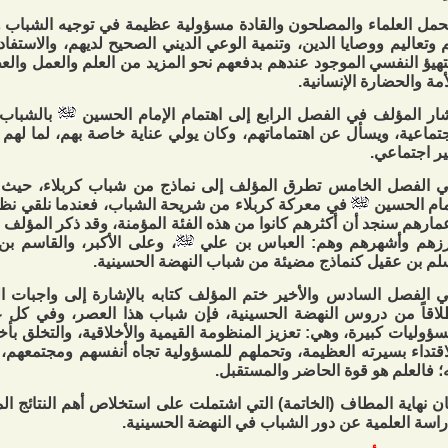
حمل العلماء والمصلحون والقادة مسؤولية عظيمة في توجيه الشباب و
 وتعاليم ووصايا الدين، وتنمية الوعي الديني الصحيح لديهم، والاستفاد
تهيؤ النفسي الموجود عندهم بدفعهم نحو المزيد من العلم والعمل والع
أمة والحضارة الإنسانية.
ار المؤلف في الفصل الرابع إلى اهتمام الإمام الحسين
بالشباب، 
جتماعية، ويسأل عن اهتماماتهم، وكان يولي عناية خاصة بهم، لما لهم
ير اجتماعي.
 الفصل الخامس تطرق المؤلف إلى نماذج من شباب كربلاء، حيث ك
مام الحسين
في معركة كربلاء من شريحة الشباب، فعندما نلقي نظر
مارهم سنجد أن أكثرهم كانوا من هذه الفئة المؤمنة، وقد ذكر المؤل
رزهم وأشهرهم وهم: العباس بن علي
، وعلى الأكبر، والقاسم بن
م بن عقيل كنماذج مضيئة من شباب النهضة الحسينية.
 الفصل السادس والأخير ختم المؤلف كتابه بالإشارة إلى واجبات ا
لاقاً من دروس النهضة الحسينية، فإن شباب هذا العصر، وفي كل 
ؤوليات كبيرة، وهي: تعزيز المنظومة القيمية والأخلاقية، والتخلق بأ
اقتداء بسيرته العظيمة، وتحملهم للمسؤولية تجاه أنفسهم ومجتمعهم، و
؛ فالعلم هو قوة الحاضر والمستقبل.
ن نهاية المطاف (الخاتمة) التي اشتملت على استخلاص أهم النتائج ا
راسة العلمية عن دور الشباب في النهضة الحسينية.