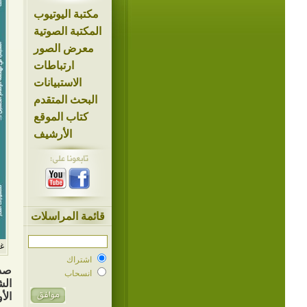
مكتبة اليوتيوب
المكتبة الصوتية
معرض الصور
ارتباطات
الاستبيانات
البحث المتقدم
كتاب الموقع
الأرشيف
قائمة المراسلات
غل
اشتراك
صدر
انسحاب
الش
الأولى 1443 هـ - 2022م،