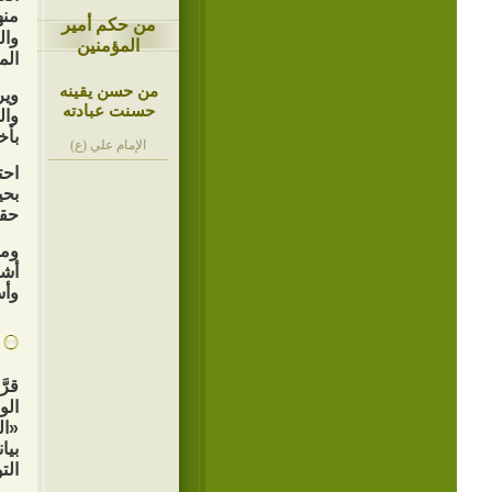
منه
من حكم أمير
وال
المؤمنين
الم
من حسن يقينه
وير
حسنت عبادته
وال
بأخ
الإمام علي (ع)
بحي
حقو
ومي
أشه
وأس
قرّ
الو
«ال
بيا
الت