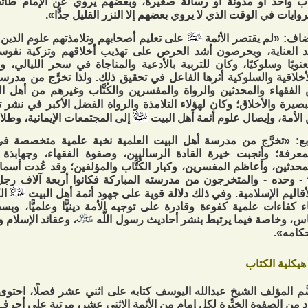
ب واحد أو مدونة أو رسالة صغيرة، وبعضهم يروي عن الإمام طائف
روايات في الوقت الذي لا يروي بعضهم إلا النزر القليل جدًّا».
اف: «لم يقتصر الأئمة
على تعليم أصحابهم وتلامذتهم علوم الدين وا
 العناية، ويحرصون أشد الحرص على تهذيب أخلاقهم وتزكية نفوسهم
نويًا وسلوكيًا، وكان للتربية بالأدعية والمناجاة في سحر الليالي، وإ
أخلاقية والسلوكية أثرها الفاعل في تحقيق ذلك. ولذا تخرَّج من مدرسته
الفقهاء والمحدثين والرواة والمفسرين والكُتَّاب وغيرهم من أهل ا
بصيرة والأخلاق؛ وكان لهؤلاء التلامذة والرواة الفضل الأكبر في نشر 
 الأمة، وإيصال علوم أئمة أهل البيت
إلى المجتمعات الإيمانية، وطلا
بع: «تخرَّج من مدرسة أهل البيت العلمية نخبة علمية متخصصة 
معرفة؛ وأنجبت خيرة القادة الرساليين، وصفوة الفقهاء، وجهابذة ال
محدثين، وأعاظم المفسرين، وكبار الكُتَّاب والمؤلفين؛ وقد عُدت أسماء
- وحده - والمتخرجون من مدرسته المباركة فكانوا أربعة آلاف ر
أقاليم الإسلامية. وفي ذلك دلالة قوية على جهود أئمة أهل البيت
الك
اء كفاءات علمية كفوءة وقادرة على توجيه الأمة دينيًّا وعلميًّا، وب
اس، وخاصة فيما يرتبط بنشر أحاديث رسول اللَّه
، وعقائد الإسلام 
كامه».
هيكلية الكتاب
َم المؤلف الشيخ عبدالله اليوسف كتابه على اثني عشر فصلًا، احت
 من الصفوة الخيِّرة لكل إمام من الأئمة الاثني عشر، مرتبة على أحرف (