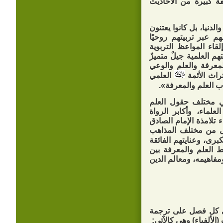
ة كبيرة من الأحاديث
لدنيا، بل كانوا يعتنون
 عبر تربيتهم روحيًا
لقاء المواعظ التربوية
م العلمية جيلٌ متميزٌ
لمعرفة والعلم والوعي
تراث الأئمة
العلمي
ب العلم والمعرفة».
في مختلف حقول العلم
علماء، وأكابر الرواة
 تلامذة الإمام الصادق
جل من مختلف المذاهب
برى، وعنايتهم الفائقة
سط العلم والمعرفة بين
ومفاهيمه، ومعالم الدين
وى كل فصل على ترجمة
الألفباء) وهي كالآتي: