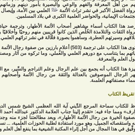
م من أهل المعرفة والفهم والوعي والبصيرة بأمور دينهم وزمانهم؛ 
رواة الفضل الأكبر في نشر تراث الأئمة
العلمي بين الأمة، وإيصال
جتمعات الإيمانية، والحواضر العلمية الكبرى في بلاد المسلمين.
صد هذا الكتاب أسماء مشاهير أصحاب الأئمة الأطهار، وترجمة حياة ا
رواة الثقات والتلامذة الخُلَّص الذين كانوا قريبين منهم روحيًا وأخلاقيًا و
لاقهم وسيرتهم العطرة، وساهموا بصورة فعَّالة في نشر تراثهم العلمي.
احتوى هذا الكتاب على ترجمة (503) أعلامٍ بارزين من صفوة 
اتهم بما يتناسب مع دورهم العلمي والعملي، وما تركوه من آثار وم
ل العلم والمعرفة.
زة هذا الكتاب أنه يجمع بين علم الرجال وعلم التراجم والسِّير، مع ا
ر الرجال الموصوفين بالعدالة والثقة من رجال الأئمة وأصحابهم ا
ماء مصنفاتهم العلمىة.
تقريظ الكتاب
َظ للكتاب سماحة المرجع الدِّيني آية الله العظمى الشيخ شمس الدي
ارف» ومما جاء فيه: «تقدم إلينا جناب العلامة الدكتور عبدالله أحمد 
صفوة الخيرة من رجال الأئمة الأطهار»، وبعد مطالعتنا لجزء منه وجدن
نه واستقصائه الجميل، وهو مورد استفادة لطلبة الحوزات العلمية، ... نسأ
وفِّيق في هذا المجال من أجل إثراء المكتبة الشيعية بما ينفع أهل العلم 