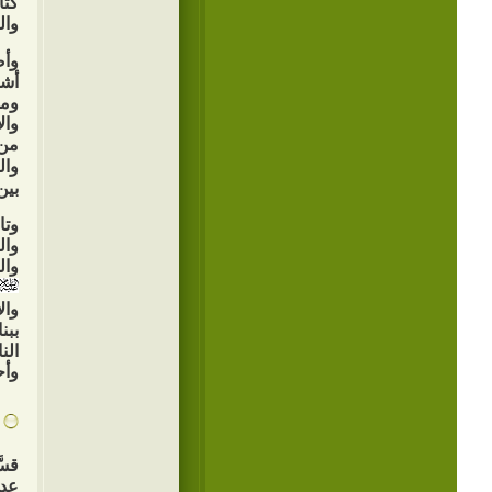
كتا
وال
وأض
أشد
ومع
وال
من 
وال
بين
وتا
وال
وال
وال
ببن
الن
وأح
قسّ
عدد