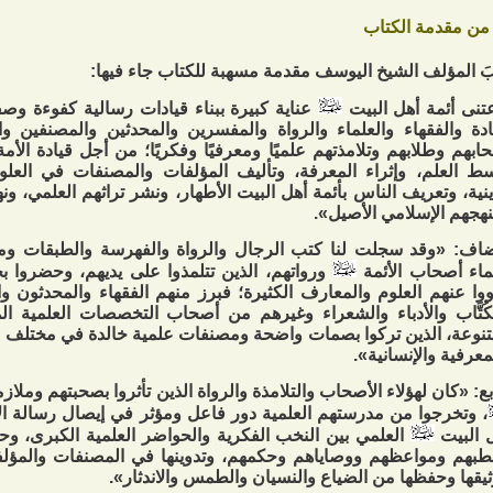
من مقدمة الكتاب
َبَ المؤلف الشيخ اليوسف مقدمة مسهبة للكتاب جاء فيها:
تنى أئمة أهل البيت
عناية كبيرة ببناء قيادات رسالية كفوءة وص
ادة والفقهاء والعلماء والرواة والمفسرين والمحدثين والمصنفين وال
ابهم وطلابهم وتلامذتهم علميًا ومعرفيًا وفكريًا؛ من أجل قيادة الأمة
ط العلم، وإثراء المعرفة، وتأليف المؤلفات والمصنفات في العل
ينية، وتعريف الناس بأئمة أهل البيت الأطهار، ونشر تراثهم العلمي، ونه
هجهم الإسلامي الأصيل».
اف: «وقد سجلت لنا كتب الرجال والرواة والفهرسة والطبقات ومع
اء أصحاب الأئمة
ورواتهم، الذين تتلمذوا على يديهم، وحضروا بحو
وا عنهم العلوم والمعارف الكثيرة؛ فبرز منهم الفقهاء والمحدثون
كُتَّاب والأدباء والشعراء وغيرهم من أصحاب التخصصات العلمية المخ
تنوعة، الذين تركوا بصمات واضحة ومصنفات علمية خالدة في مختلف الح
معرفية والإنسانية».
بع: «كان لهؤلاء الأصحاب والتلامذة والرواة الذين تأثروا بصحبتهم وملاز
، وتخرجوا من مدرستهم العلمية دور فاعل ومؤثر في إيصال رسالة ال
 البيت
العلمي بين النخب الفكرية والحواضر العلمية الكبرى، وحف
بهم ومواعظهم ووصاياهم وحكمهم، وتدوينها في المصنفات والمؤلفات
ثيقها وحفظها من الضياع والنسيان والطمس والاندثار».