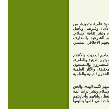
فوة علمية متميزة، من
أدباء وغيرهم، وتأهيل
، ونشر ثقافة الإسلام،
وم الشرعية والمعارف
جهم الأخلاقي المتميز،
اجم الحديث والأعلام
ثهم الدينية والعلمية،
 والمفسرون والمصنفون
تلفة، والآثار العلمية
قول الدينية والعلمية
متهم لأئمة الهدى والحق
إسلام ونشر تراث أئمة
ظ رواياتهم وأحاديثهم
 التي قاموا بتأليفها