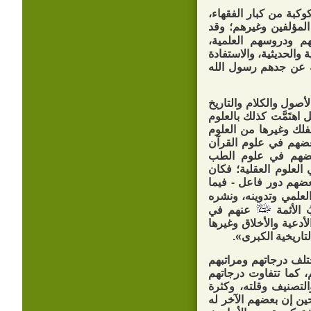
وكبة من كبار الفقهاء،
 المؤلفين وغيرهم؛ وقد
ودروسهم العلمية،
 والحديثية، والاستفادة
ة عن جدهم رسول الله
أصول والكلام والتاريخ
اهتَمَّت كذلك بالعلوم
لفلك وغيرها من العلوم
بعضهم في علوم القرآن
عضهم في علوم الطب
العلوم العقلية؛ فكان
عضهم دور فاعل - فيما
لعلمي وتدوينه، ونشره
 الأئمة
عنهم في
أدعية والأخلاق وغيرها
تاريخية الكبرى».
تلف درجاتهم ومراتبهم
، كما تتفاوت درجاتهم
لتصنيف وقلته، وكثرة
ين إن بعضهم الآخر له