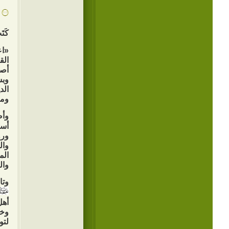
كَت
«اع
الق
أصح
وبس
الد
ومن
وأض
أسم
ورو
وال
الم
وال
وتا
أهل
وخط
لتو