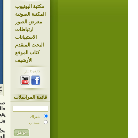
مكتبة اليوتيوب
المكتبة الصوتية
معرض الصور
ارتباطات
الاستبيانات
البحث المتقدم
كتاب الموقع
الأرشيف
1447
قائمة المراسلات
صدر
اشتراك
وزيري «/24
انسحاب
تخر
الع