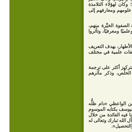
وكان لهؤلاء التلامذة
 علومهم ومعارفهم إلى
لصفوة الخيِّرة منهم،
علميًا ومعرفيًا، وتأثروا
رجال الأئمة الأطهار، بهدف التعريف
صنفات علمية في مختلف
لتركيز أكثر على ترجمة
لخلَّص، وذكر مآثرهم
ن الواعظي «دام ظلُّه
اليوسف بكتابه الموسوم
ا فيه الفائدة من خلال
ل الله تبارك وتعالى له
والتحصيل».