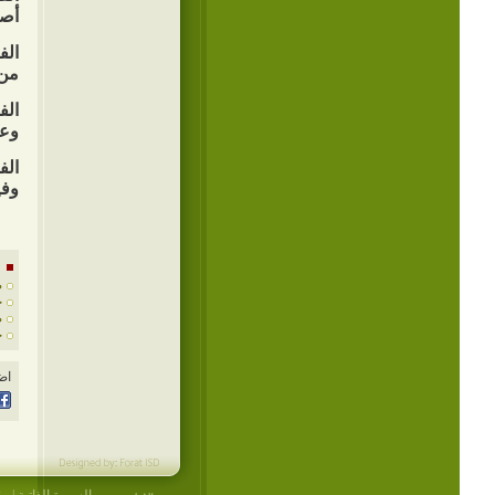
أصح
الف
من 
الف
وعشرين (25) 
الف
وفيه ترجم
ص
ج
ص
ج
اض