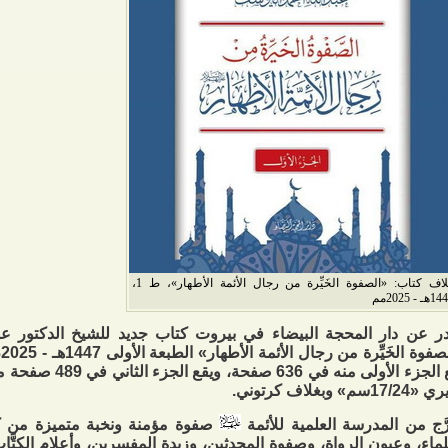
غلاف كتاب: «الصفوة الخَيِّرة من رجال الأئمة الأطهار»، ط 1،
هـ - 2025مم
 عن دار المحجة البيضاء في بيروت كتاب جديد للشيخ الدكتور عبد
«
يقع الجزء الأولى منه في
17سم» وبغلاف كرتوني.
َّج من المدرسة العلمية للأئمة
صفوة مؤمنة ونخبة متميزة من كب
لماء، وعيون الرواة، وصفوة المحدثين، وزبدة المفسرين، وأعلام الكتَّا