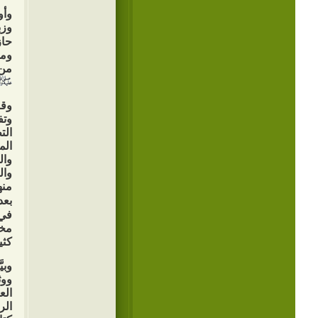
وأو
وزب
حاز
ومح
من 
وقا
وتف
الت
الم
وال
وال
منه
بعد
في 
مخت
كثي
وبي
ووث
الع
الر