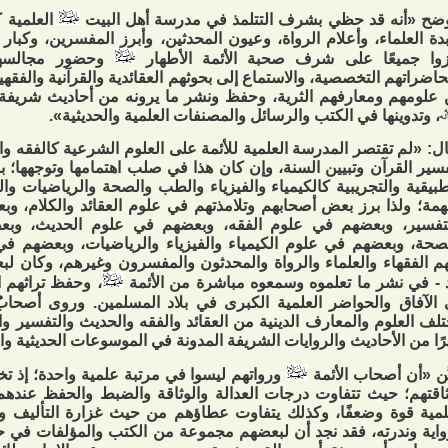
ضح «أنه قد حظي بشرف التتلمذ في مدرسة أهل البيت
العلمية ك
دة العلماء، وأعلام الرواة، وعيون المحدثين، وأبرز المفسرين، وكبار
وا جميعًا على شرف صحبة الأئمة الأطهار
وحضور مجالسهم 
اضراتهم التخصصية، والاستماع إلى بحوثهم العقائدية والقرآنية والفقهية
علومهم ومعارفهم الثرية، وحفظ ونشر ما يرونه من أحاديث شريف
، وتدوينها في الكتب والرسائل والمصنفات العلمية والحديثية».
ل: «لم تقتصر المدرسة العلمية للأئمة على العلوم الشرعية كالفقه وال
سير القرآن وتبيين السنة، وإن كان هذا في صلب اهتمامها وتوجهها؛ بل 
طبيقية والتجريبية كالكيمياء والفيزياء والطب والصحة والرياضيات وا
همة؛ ولذا برز بعض أصحابهم وتلامذتهم في علوم العقائد والكلام، و
تفسير، وبعضهم في علوم الفقه، وبعضهم في علوم الحديث، وب
صحة، وبعضهم في علوم الكيمياء والفيزياء والرياضيات، وبعضهم في 
م الفقهاء والعلماء والرواة والمحدثون والمفسرون وغيرهم، وكان لب
 - في نشر ما تعلموه وسمعوه مباشرة من الأئمة
، وحفظ تراثهم ا
الآفاق والحواضر العلمية الكبرى في بلاد المسلمين. وروى أصحابُ
لف العلوم والمعارف الدينية من العقائد والفقه والحديث والتفسير وال
رًا من الأحاديث والروايات الشريفة المدونة في الموسوعات الحديثية وال
َّن «أن أصحاب الأئمة
ورواتهم ليسوا في مرتبة علمية واحدة؛ إذ تخ
اقتهم؛ حيث تتفاوت درجات العدالة والوثاقة والضبط والحفظ عندهم
لمية قوة وضعفًا، وكذلك يتفاوت عطاؤهم من حيث غزارة التأليف وا
واية وندرته، فقد نجد أن لبعضهم مجموعة من الكتب والمؤلفات في ح