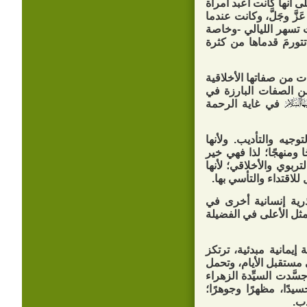
لى أنها كانت أعبد امرأة
َزَّ وجَلَّ، وكانت عندما
ت تسهر الليالي -وخاصة
تتورمَ قدماها من كثرة
ت من صفاتها الأخلاقية
 من الصفات البارزة في
في غاية الرحمة
وجيه والتأديب. ولأنها
ا ومنهجًا؛ لذا فهي خير
ربوي والأخلاقي؛ لأنها
للاقتداء والتأسي بها.
 ذرية إنسانية أخرى في
مثل الأعلى في الفضيلة
ة إيمانية مبدئية، ترتكز
 مستقبل الأيام، وتحمل
َّدت السيِّدة الزهراء
سيدًا، مظهرًا وجوهرًا؛
دب.