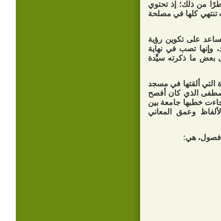
طرًا من ذلك؛ إذ تحتوي
ت تنتهي كلها في مصلحة
ساعد على تكوين رؤية
د، وإنها تصب في نهاية
 بعض ما ذكرته سيِّدة
ة التي ألقتها في مسجد
مصطفى الذي كان أفصح
فجاءت خطبها جامعة بين
الألفاظ وعمق المعاني
 فصول، هي: