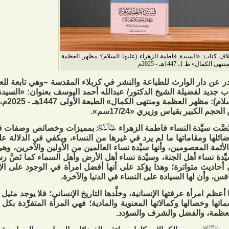
اف كتاب: «السيدة فاطمة الزهراء (عليها السلام): مظهر العظمة
تهى الكمال» ط 1، 1447هـ - 2025م
 عن دار الوارث للطباعة والنشر في كربلاء المقدسة –وهي تابعة للعت
ب جديد لفضيلة الشيخ الدكتور/ عبدالله أحمد اليوسف بعنوان: «السيدة
لحجم الكبير بقياس وزيري «17/24سم».
ُصَّت سيِّدة النساء فاطمة الزهراء
بمميزات وخصائص وصفات فريد
ائلها ومقاماتها ما لم يرد في غيرها من النساء، ويكفي في الدلالة على
ُّ الأئمة المعصومين، وأنها سيِّدة نساء العالمين من الأولين والآخرين، وه
ِّدة نساء أهل الجنة، وسيِّدة نساء أهل الأرض وأهل السماء كما نَصَّ ر
أحاديث متواترة؛ وهذا يؤكد على أنها أفضل امرأة في الوجود على الإ
فس، وأن لها السيادة على النساء في الدنيا والآخرة.
ا أعظم امرأة عرفتها الإنسانية، وخلَّدها التاريخ الإنساني؛ فلا يوجد مثيل
اتها وخصالها وكمالاتها المعنوية والمادية؛ فهي المرأة المتفرِّدة بك
عظمة، والفضل والشرف والسؤدد.