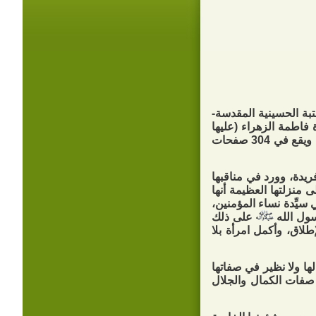
بة الحسينية المقدسة-
 فاطمة الزهراء (عليها
السلام): مظهر العظمة ومنتهى الكمال» الطبعة الأولى 1447هـ - 2025م، ويقع في 304 صفحات
ة، وورد في مناقبها
 منزلتها العظيمة أنها
ي سيِّدة نساء المؤمنين،
سول الله
على ذلك
طلاق، وأكمل امرأة بلا
 لها ولا نظير في صفاتها
ل صفات الكمال والجلال