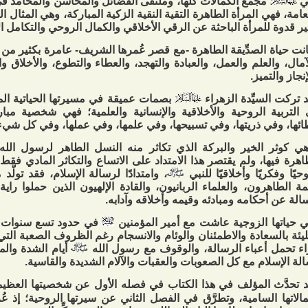
ي
مجمع الكمالات كلها، وملتقى الفضائل والمحاسن والمحامد ف
عامة، فهي المرأة الطاهرة التقية النقية الزكية المباركة، وهي المثال ا
ر قدوة للمرأة الباحثة عن الرقي الأخلاقي والكمال الروحي والتكامل ال
نت حياة الصدِّيقة الطاهرة -مع قصر عُمرها الشريف- عامرة بكثير من الد
آمال، والعلم والعمل، والعبادة والتهجد، والعطاء والتطوع، والأخلاق والآ
إنجاز والتميز.
 تركت السيِّدة الزهراء
بصمات عميقة في مسيرتها الحياتية الم
التربية الروحية والأخلاقية والإنسانية والعلمية؛ فهي شخصية مب
ئها، وفي ذريتها، وفي تسبيحها، وفي علمها، وفي عملها، وفي كل شيء 
 كوثر الخير والبركة الذي تكاثر منه النسل الطاهر لرسول الل
اهرة فيها، ولم يقتصر هذا الامتداد على الاتساع والتكاثر المادي فقط، ب
حيًا وفكريًا وأخلاقيًا للنبي
، وامتدادًا لرسالة الإسلام، فقد تولَّ
ئمة الطاهرون، والعلماء الربانيون، والقادة الإلهيون الذين حملوا راية
الة عن أحكامه ومبادئه وقيمه وأخلاقه وآدابه.
 حياتها الزوجية عاشت مع أمير المؤمنين
في حدود تسع سنوات ف
يئة بالسعادة والاطمئنان والوئام والانسجام رغم الظروف الصعبة التي 
ّاء تحمل أعباء الرسالة، والوقوف مع رسول الله
أيام الشدة وال
لة الإسلام مع كل الصعوبات والعقبات والآلام الشديدة والقاسية.
 تحدَّث المؤلف في هذا الكتاب في فصله الأول عن شخصيتها العظيم
الاتها السامية، وتطرَّق في الفصل الثاني عن سيرتها الروحية؛ إذ عُ