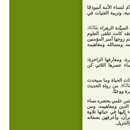
 لنساء الأمة أنموذجًا
ية، وتربية الفتيات في
لسيِّدة الزهراء
فقد كانت تتلقى العلوم
م زوجها أمير المؤمنين
مه ومسائله ومفاهيمه
ة، ومعارفها الزاخرة؛
ساء عصرها اللاتي كن
داث الحياة وما سيحدث
من رواة الحديث
ة ووعيًا.
مجلس علمي يحضره نساء
 الدين ومفاهيمه. ومن
إليها في حياتها تلاوة
قرآن، وأعرفهن بصفاته
لتنزيل.