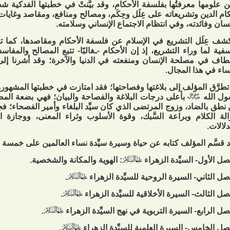
 علومها معرفتُها بفلسفة الأحكام، وقد بيَّنتْ في خطبتها الفدكية ش
ام الدين وتشريعاته على عِلَل وحِكَم، ومصالح ومنافع، ومقاصد وغايا
نسان وفائدته، وفي انتظام الاجتماع الإنساني وسلامته.
شف عِلَل التشريع في الإسلام عن فلسفة الأحكام ومقاصدها، كما ت
فية لما وراء التشريع، إذ إن الأحكام -ـغالبًا- تتبع المصالح والمفاس
طاف في مصلحة الإنسان ومنفعته في الدنيا والآخرة؛ وقد أشرنا إلى
ساء في هذا المجال.
تطرَّق المؤلف إلى بلاغتها وفصاحتها؛ فقد امتازت في خطبتها المشهور
ل الله
بأعلى درجات البلاغة والفصاحة والبيان؛ فهي بضعة ال
نطق بالضاد، وزوج المرتضى الذي كان سيِّد البلغاء وأمير الفصحاء؛ 
لة الكلام وبراعة السَّبك، وقوة الأسلوب وثراء المعنى، ووجازة 
دلالات.
 قسَّم المؤلف كتابه عن حياة وسيرة سيِّدة نساء العالمين على خمسة
صل الأول- السيِّدة الزهراء
: الهوية والمكانة والشخصية.
صل الثاني- السيرة الروحية للسيِّدة الزهراء
.
صل الثالث- السيرة الأخلاقية للسيِّدة الزهراء
.
صل الرابع- السيرة التربوية في نهج السيِّدة الزهراء
.
صل الخامس- السيرة العلمية للسيِّدة الزهراء
.