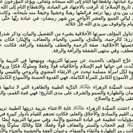
رة عبادتها، وانقطاعها التام إلى الله سبحانه وتعالى، ويؤكِّد المؤرخون ع
تاريخ الإسلام؛ إذ عُرِفت بالاجتهاد في العبادة، والانقطاع التام إلى الله ع
 بين يدي ربها ترتعد فرائصُها رهبةً وخشيةً وخيفةً منه سُبحانه، وكان
ليالي الجمع والعشر الأواخر من شهر رمضان- في عبادة ربِّها حتَّى 
يام والوقوف بين يدي الله جَلَّ جَلالُه.
تناول المؤلف سيرتها الأخلاقية بشيء من التفصيل والبيان، وذكر شذرا
ارزة؛ كالرحمة، والصِّدق، والصبر، والحياء، والعفاف، والإيثار؛ فكان
يتها الأخلاقية: صفة الرحمة والعطف والشفقة والرأفة، فكانت
عطف، وفي منتهى الشفقة والرأفة والرقة.
عرَّج المؤلف بالحديث عن سيرتها التربوية، ومنهجها في التربية والت
َدت في حياتها قيم الإسلام وأخلاقياته قولًا وفعلًا وسلوكًا، فكرًا وروحً
ة لكل امرأة مسلمة تبحث عن الارتقاء المعنوي والروحي والقيمي والت
ِّل الأنموذج الكامل للمرأة الكاملة، فهي القدوة الحسنة والأنموذج الكامل 
جبت السيِّدة الزهراء
الذرِّية الطيبة والطاهرة التي لا تدانيها
يمان والطهارة والسمو والشرف على مدى التاريخ؛ فهي قمة القمم، وال
تقى والورع والصلاح.
 اعتنت السيِّدة الزهراء
غاية الاعتناء بتربية ذريتها الطيبة تربي
 القيم والمبادئ والأخلاق والعلم، فكانت تعدهم للقيام بأدوار كبيرة في
وليات عظيمة في قيادة المجتمع والأمة. وفي سيرتها التربوية أيضًا جس
قِيم الحجاب والستر والعفاف قولًا وفعلًا، قلبًا وقالبًا، سلوكًا وتج
نت رمز الطهارة والنقاء والصفاء، وعنوان العفة والحشمة والحياء والأ