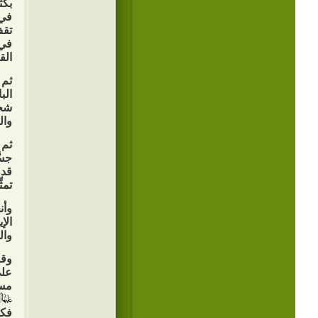
بكث
في 
تقف
في 
الق
ثم 
الب
شخص
وال
ثم 
جسّ
قدو
تمث
وأن
الإ
وال
وقد
على
مسؤ
فكا