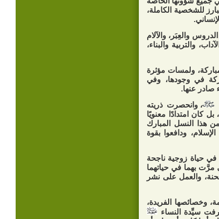
ي جميع شؤونها الخاصة
لبارز للشخصية الكاملة،
إنساني.
روس والعِبَر، والآلام
داب، والتربية والبناء،
باركة، ولمسات مؤثرة
اركة في وجودها، وفي
صادر عنها.
ه
، وانحصرت ذريته
ل كان امتدادًا معنويًا
د من هذا النسل المبارك
 الإسلام، ودافعوا بقوة
ي حياة زوجية ناجحة
مرَّت بهما في حياتهما
محنة، والعمل على نشر
ة، وخصائصها الفريدة،
رفت سيِّدة النساء