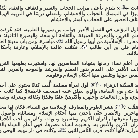
انت
تلتزم بأعلى مراتب الحجاب والستر والعفاف والعفة، لتُقدِّمَ
يزًا في التمسك بالحجاب والاحتشام، ولتعطي درسًا في التربية الإيمان
لف العصور على الحجاب والستر والاحتشام.
اول المؤلف في الفصل الأخير جوانب من سيرتها العلمية، فقد عُرفت ا
علم الغزير، والمعرفة العميقة، والثقافة الواسعة، والبصيرة الثاقبة؛ 
معارف الإسلامية من أبيها رسول الله
مباشرة، ومن باب مدينة العل
مام علي بن أبي طالب
، فكانت عالمة بالإسلام، وعارفة بأحكا
لاقه.
 أعلم نساء زمانها بشهادة المعاصرين لها، واشتهرت بعلومها الغزير
نت الأقدر على القيام بدور المعلم والمرشد والموجه والمربي لن
معن حولها ويتلقين منها أحكام الإسلام وعلومه.
د السيِّدة الزهراء
أول امرأة مسلمة ألَّفت كتابًا يحتوي على أح
ا حتى يوم القيامة، والذي يطلق عليه (مصحف فاطمة)؛ كما كانت
بوي، وأبرز العالمات وأجلَّهن، وأكثرهنَّ علمًا وفكرًا وثقافة ومعرفة وبصير
تمَّت
بنشر العلوم والمعارف الإسلامية بين النساء، فكان لها 
هاجرين والأنصار حتَّى يأخذن منها أحكام الإسلام ومسائله، وأصول
مها معرفتها بالقرآن الكريم وتفسيره وتأويله، وكان من أحب الأشياء 
رآن الكريم والأنس به، وتعليمه لنساء عصرها، فهي أعلم النساء بال
راره؛ لأنها كانت أقرب الناس للنبي
، وكانت في دار مهبط الوحي وا