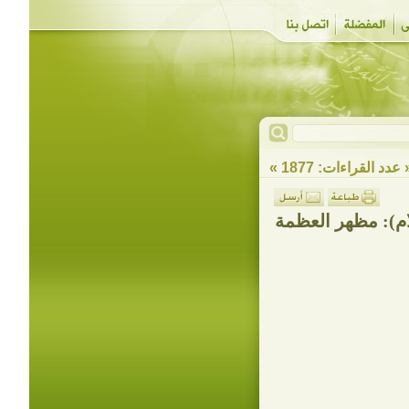
 عدد القراءات: 1877 »
ام): مظهر العظمة