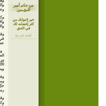
وه
وال
من حكم أمير
وخي
المؤمنين
وكا
خير إخوانك من
وال
كثر إغضابه لك
وال
في الحق
وقد
الإمام علي (ع)
في 
عطا
وهي
الط
ورو
الأ
وبس
وفي
ومل
جرَ
رسا
وقد
وكم