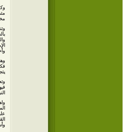
وك
متم
مخت
وتن
بال
وال
الإ
وأخ
وهي
فكا
يتج
وتع
فيه
الن
واه
الم
علو
الق
وأس