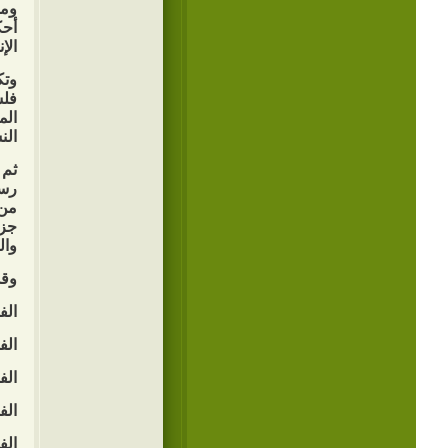
ومن
أحك
الإ
وتك
فلس
الم
الن
ثم 
رسو
من 
جزا
وال
وقد
الف
الف
الف
الف
الف