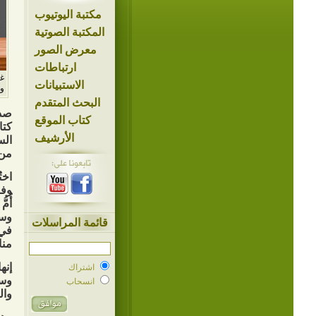
مكتبة اليوتيوب
المكتبة الصوتية
معرض الصور
ارتباطات
غل
الاستبيانات
ومن
البحث المتقدم
صدر
كتاب الموقع
كتا
الأرشيف
من ا
اخت
وفض
أُم
وسي
قائمة المراسلات
في 
منا
إنه
اشتراك
وسم
انسحاب
وال